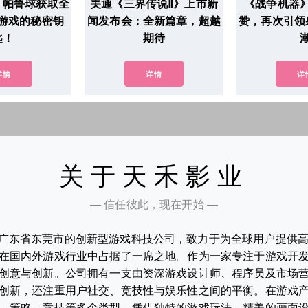
》帕鲁球获取全
美通《三界传说Ⅱ》上市新
《战争机器
游戏的秘密钥
闻发布会：全新篇章，超越
赞，再次引领
匙！
期待
详情
详情
详
关于天禾影业
— 信任彼此，现在开始 —
广东省东莞市的创新型游戏科技公司，致力于为全球用户提供
在国内外游戏行业中占据了一席之地。作为一家专注于游戏开
创意与创新。公司拥有一支由资深游戏设计师、程序员及市场
创新，还注重用户社交、竞技性与娱乐性之间的平衡。在游戏
、策略、竞技等多个类型。凭借独特的游戏玩法、精美的画面