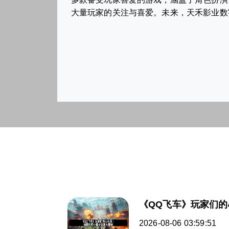
大量玩家的关注与喜爱。未来，天禾影业数
《QQ飞车》玩家们
2026-08-06 03:59:51