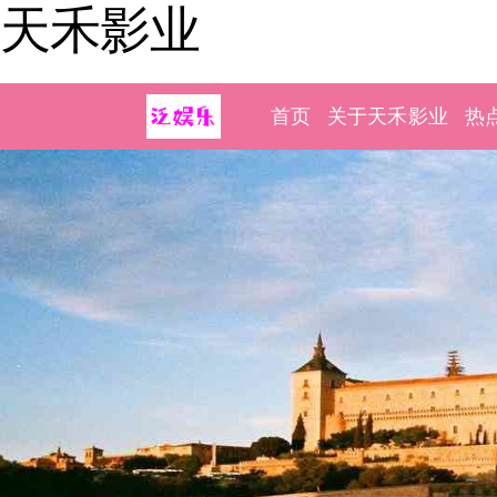
天禾影业
首页
关于天禾影业
热