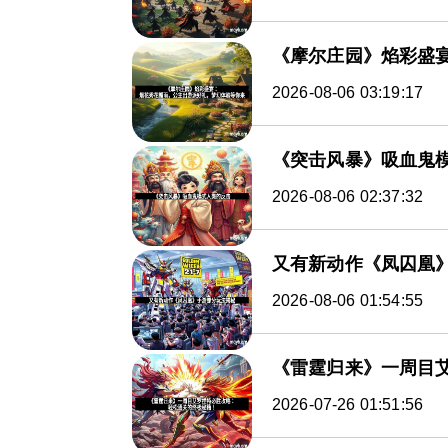
《摩尔庄园》焰彩盛
2026-08-06 03:19:17
《突击风暴》吸血鬼
2026-08-06 02:37:32
又有新动作《凤囚凰
2026-08-06 01:54:55
《雷霆归来》一周目
2026-07-26 01:51:56