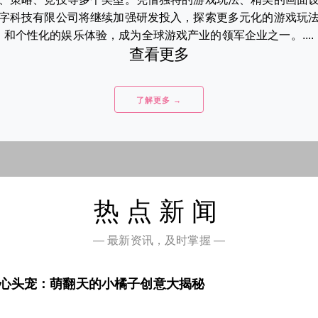
字科技有限公司将继续加强研发投入，探索更多元化的游戏玩
和个性化的娱乐体验，成为全球游戏产业的领军企业之一。....
查看更多
了解更多 →
热点新闻
— 最新资讯，及时掌握 —
的心头宠：萌翻天的小橘子创意大揭秘