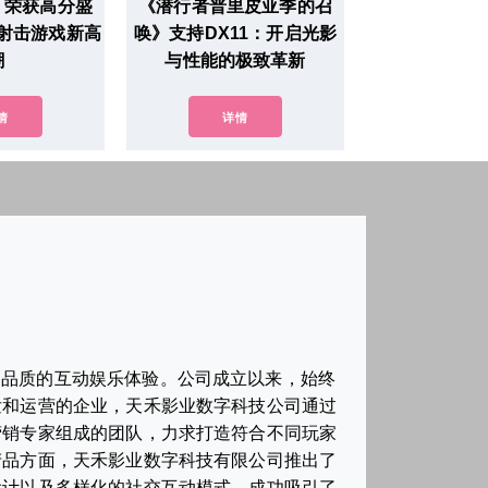
》荣获高分盛
《潜行者普里皮亚季的召
射击游戏新高
唤》支持DX11：开启光影
潮
与性能的极致革新
情
详情
高品质的互动娱乐体验。公司成立以来，始终
发和运营的企业，天禾影业数字科技公司通过
营销专家组成的团队，力求打造符合不同玩家
产品方面，天禾影业数字科技有限公司推出了
设计以及多样化的社交互动模式，成功吸引了